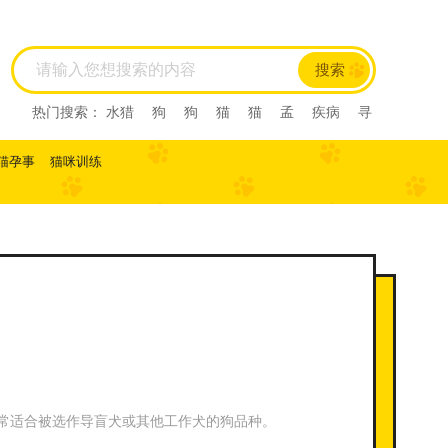
搜索
热门搜索：
水猎
狗
狗
猫
猫
孟
疾病
寻
回犬
尼亚
尼亚
尼亚
西尼亚
西尼亚
阿比
西尼
阿比西尼
水猎
孟
寻回犬
龙猫
肺炎
猫孕事
猫咪训练
缅甸猫
缅甸猫
曼基康猫
曼基康猫
孟加拉豹
猫
孟加拉猫
孟加
马恩岛猫
马恩岛猫
美国
刚毛猫
美国刚毛猫
曼
曼
曼
美国短毛猫
美国短毛猫
欧
欧
斯
斯
薮猫
热带草原
猫
热带草原猫
索马里猫
索马里猫
塞尔凯
塞尔凯
土耳
土耳
雪鞋猫
雪鞋猫
英国长
毛猫
英国长毛猫
英国短毛猫
英国短毛猫
中华
田园猫
土猫
狸花猫
狸花猫
中国
中国
田
园猫
重点色短毛猫
重点色短毛猫
中国
斯
法斗
拉屎
乱拉屎
加菲
布偶
布偶
加菲
猫咪怀孕
脓皮症
萨摩耶
萨摩耶
比熊
比
熊
高加索
高加索
雪纳瑞
巴哥
雪纳瑞
常适合被选作导盲犬或其他工作犬的狗品种。
巴哥
阿比
阿比
子宫蓄脓
英短