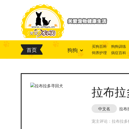
买狗百科
狗狗训练
首页
狗狗
饲养护理
病症百科
拉布拉
中文名
拉布
宠主评论：拉布拉多