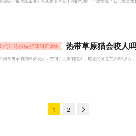
用猫砂？猫咪在生活中其实是非常爱干净的动物，一般情况下它们都是比
热带草原猫会咬人吗
如何训练猫猫-猫咪纠正训练
？如果自家的猫咪爱咬人，伤到了无辜的路人，尴尬的可是主人啊!那么，
1
2