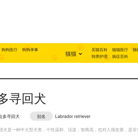
狗狗医疗
狗狗孕事
买猫百科
猫猫医疗
猫
猫猫
饲养护理
病症百科
多寻回犬
拉多寻回犬
别名
Labrador retriever
猎犬是一种中大型犬类，个性温和、活泼，智商高，也对人很友善，是非