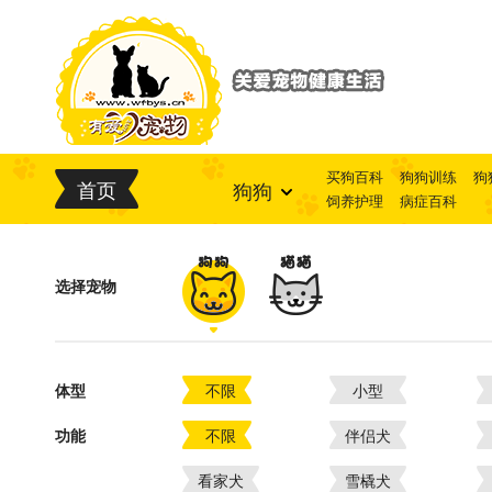
买狗百科
狗狗训练
狗
首页
狗狗
饲养护理
病症百科
选择宠物
体型
不限
小型
功能
不限
伴侣犬
看家犬
雪橇犬