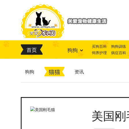
买狗百科
狗狗训练
首页
狗狗
饲养护理
病症百科
猫猫
狗狗
资讯
美国刚