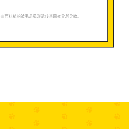
它卷曲而粗糙的被毛是显形遗传基因变异所导致。