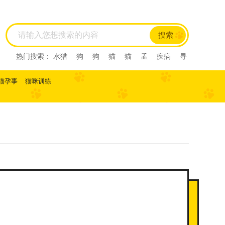
搜索
热门搜索：
水猎
狗
狗
猫
猫
孟
疾病
寻
回犬
尼亚
尼亚
尼亚
西尼亚
西尼亚
阿比
西尼
阿比西尼
水猎
孟
寻回犬
龙猫
肺炎
猫孕事
猫咪训练
缅甸猫
缅甸猫
曼基康猫
曼基康猫
孟加拉豹
猫
孟加拉猫
孟加
马恩岛猫
马恩岛猫
美国
刚毛猫
美国刚毛猫
曼
曼
曼
美国短毛猫
美国短毛猫
欧
欧
斯
斯
薮猫
热带草原
猫
热带草原猫
索马里猫
索马里猫
塞尔凯
塞尔凯
土耳
土耳
雪鞋猫
雪鞋猫
英国长
毛猫
英国长毛猫
英国短毛猫
英国短毛猫
中华
田园猫
土猫
狸花猫
狸花猫
中国
中国
田
园猫
重点色短毛猫
重点色短毛猫
中国
斯
法斗
拉屎
乱拉屎
加菲
布偶
布偶
加菲
猫咪怀孕
脓皮症
萨摩耶
萨摩耶
比熊
比
熊
高加索
高加索
雪纳瑞
巴哥
雪纳瑞
巴哥
阿比
阿比
子宫蓄脓
英短