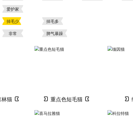
爱护家
掉毛少
掉毛多
非常
脾气暴躁
森林猫
重点色短毛猫