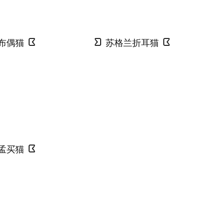
布偶猫
苏格兰折耳猫
孟买猫