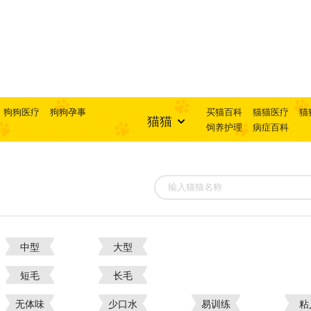
狗狗医疗
狗狗孕事
买猫百科
猫猫医疗
猫
猫猫
饲养护理
病症百科
中型
大型
短毛
长毛
无体味
少口水
易训练
粘