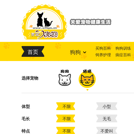
买狗百科
狗狗训练
首页
狗狗
饲养护理
病症百科
选择宠物
体型
不限
小型
毛长
不限
无毛
特点
不限
不爱叫