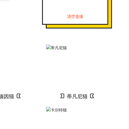
清空选项
缅因猫
蒂凡尼猫