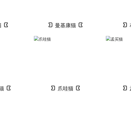
猫
曼基康猫
猫
爪哇猫