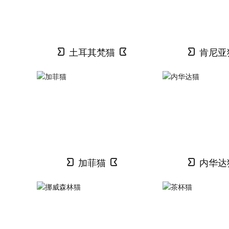
土耳其梵猫
肯尼亚
加菲猫
内华达