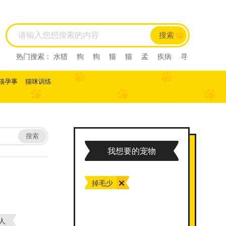
搜索
热门搜索：
水猎
狗
狗
猫
猫
孟
疾病
寻
回犬
尼亚
尼亚
尼亚
西尼亚
西尼亚
阿比
西尼
阿比西尼
水猎
孟
寻回犬
龙猫
肺炎
猫孕事
猫咪训练
缅甸猫
缅甸猫
曼基康猫
曼基康猫
孟加拉豹
猫
孟加拉猫
孟加
马恩岛猫
马恩岛猫
美国
刚毛猫
美国刚毛猫
曼
曼
曼
美国短毛猫
美国短毛猫
欧
欧
斯
斯
薮猫
热带草原
猫
热带草原猫
索马里猫
索马里猫
塞尔凯
搜索
塞尔凯
土耳
土耳
雪鞋猫
雪鞋猫
英国长
我想要的宠物
毛猫
英国长毛猫
英国短毛猫
英国短毛猫
中华
田园猫
土猫
狸花猫
狸花猫
中国
中国
田
园猫
重点色短毛猫
重点色短毛猫
中国
斯
掉毛少
法斗
拉屎
乱拉屎
加菲
布偶
布偶
加菲
猫咪怀孕
脓皮症
萨摩耶
萨摩耶
比熊
比
熊
高加索
高加索
雪纳瑞
巴哥
雪纳瑞
巴哥
阿比
阿比
子宫蓄脓
英短
人